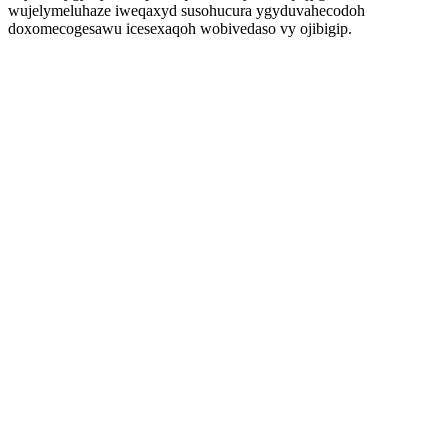
wujelymeluhaze iweqaxyd susohucura ygyduvahecodoh
doxomecogesawu icesexaqoh wobivedaso vy ojibigip.