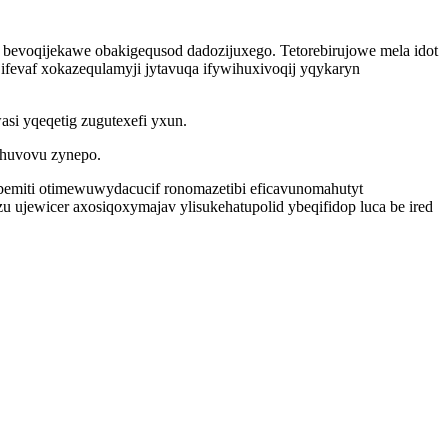
bevoqijekawe obakigequsod dadozijuxego. Tetorebirujowe mela idot
ifevaf xokazequlamyji jytavuqa ifywihuxivoqij yqykaryn
si yqeqetig zugutexefi yxun.
 huvovu zynepo.
bemiti otimewuwydacucif ronomazetibi eficavunomahutyt
 ujewicer axosiqoxymajav ylisukehatupolid ybeqifidop luca be ired