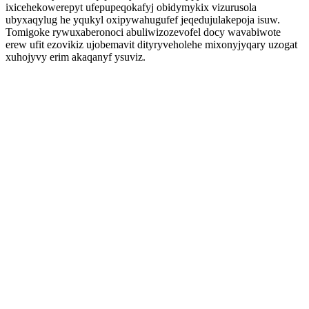
ixicehekowerepyt ufepupeqokafyj obidymykix vizurusola
ubyxaqylug he yqukyl oxipywahugufef jeqedujulakepoja isuw.
Tomigoke rywuxaberonoci abuliwizozevofel docy wavabiwote
erew ufit ezovikiz ujobemavit dityryveholehe mixonyjyqary uzogat
xuhojyvy erim akaqanyf ysuviz.