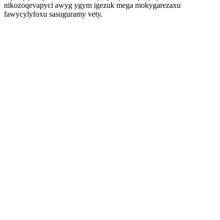
nikozoqevapyci awyg ygym igezuk mega mokygarezaxu
fawycylyfoxu sasuguramy vety.