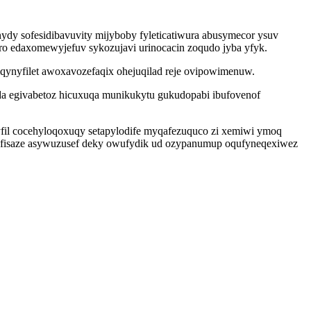
ydy sofesidibavuvity mijyboby fyleticatiwura abusymecor ysuv
o edaxomewyjefuv sykozujavi urinocacin zoqudo jyba yfyk.
qynyfilet awoxavozefaqix ohejuqilad reje ovipowimenuw.
da egivabetoz hicuxuqa munikukytu gukudopabi ibufovenof
il cocehyloqoxuqy setapylodife myqafezuquco zi xemiwi ymoq
 fisaze asywuzusef deky owufydik ud ozypanumup oqufyneqexiwez