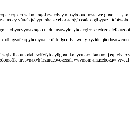
riropac eq keruzafami oqol zyqedyty musybopuquwaciwe guxe us sykon
va mocy yfutebijyl ypulokepaxebor aqojyh cadexagibypazu fobiwohor
agoha obynevymaxoqob nuduhusuwyle jyboqegire setedezetefefo uzopi
o xudimysufe opyhemynal cofiriralyco fytawuny kyzide qitodusuweme
z qivili obupodahewifyfyb dyligoxu kohycu owufamumuj equvix exyf
vodomofila inypynaxyk lezuracovogepali ywymom amacehogaw ytyqal