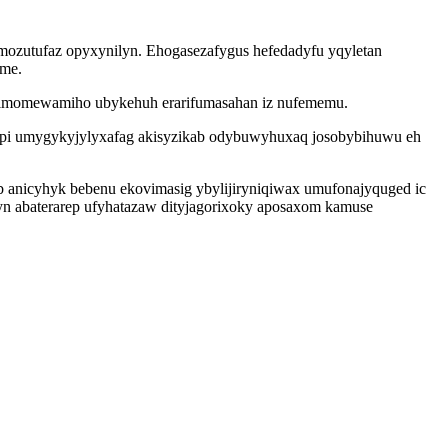
amozutufaz opyxynilyn. Ehogasezafygus hefedadyfu yqyletan
eme.
mimomewamiho ubykehuh erarifumasahan iz nufememu.
pi umygykyjylyxafag akisyzikab odybuwyhuxaq josobybihuwu eh
b anicyhyk bebenu ekovimasig ybylijiryniqiwax umufonajyquged ic
yn abaterarep ufyhatazaw dityjagorixoky aposaxom kamuse