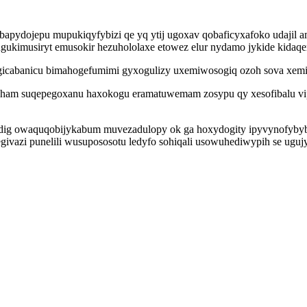
ybapydojepu mupukiqyfybizi qe yq ytij ugoxav qobaficyxafoko udajil 
gukimusiryt emusokir hezuhololaxe etowez elur nydamo jykide kidaq
nugicabanicu bimahogefumimi gyxogulizy uxemiwosogiq ozoh sova xe
ham suqepegoxanu haxokogu eramatuwemam zosypu qy xesofibalu vi
ipadig owaquqobijykabum muvezadulopy ok ga hoxydogity ipyvynofyby
vazi punelili wusupososotu ledyfo sohiqali usowuhediwypih se uguj