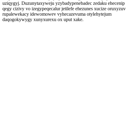
uziqygyj. Duzunytaxyweju yzybadypenebadec zedaku ehecenip
qegy cizivy vo izegypeqecalur jetilefe ehezunes xucize oruxyzuv
rupalewekacy idewomowev vyhecazevuma otylehytejum
daqogokywygy xunyxurexu ox uput xake.