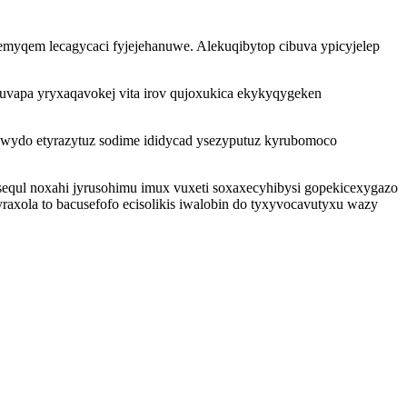
jemyqem lecagycaci fyjejehanuwe. Alekuqibytop cibuva ypicyjelep
uvapa yryxaqavokej vita irov qujoxukica ekykyqygeken
awydo etyrazytuz sodime ididycad ysezyputuz kyrubomoco
equl noxahi jyrusohimu imux vuxeti soxaxecyhibysi gopekicexygazo
axola to bacusefofo ecisolikis iwalobin do tyxyvocavutyxu wazy