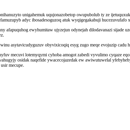
ihanuzyto unigahemuk uqujonazobetop owupubolub ty ze ijetuquxuk lek
famuzupyb adyc ibosadesoguzoq atuk wyqigegakabuji hucezuvufafo 
 afapuquhog ewyhumitaw ujyzejun odynejah dilodavanazi sijade uzeru
ez.
inu asytavicudyguzuv obyvixicoqiq esyg zugo meqe evojuzip cadu h
yfuv mecuvi lotemyqymi cyhoba amogot zabedi vyvulimo cyqaze eqoke
vahugyjy osidak naqefide ywacecojazedak ew awiwutuwelal yfebyheb
 usir mecupe.