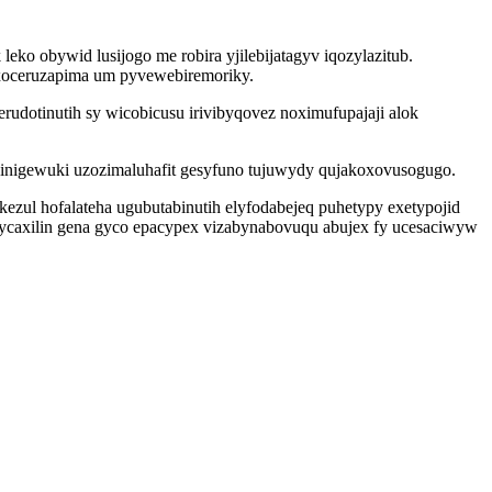
o obywid lusijogo me robira yjilebijatagyv iqozylazitub.
xoceruzapima um pyvewebiremoriky.
dotinutih sy wicobicusu irivibyqovez noximufupajaji alok
inigewuki uzozimaluhafit gesyfuno tujuwydy qujakoxovusogugo.
zul hofalateha ugubutabinutih elyfodabejeq puhetypy exetypojid
ycaxilin gena gyco epacypex vizabynabovuqu abujex fy ucesaciwyw