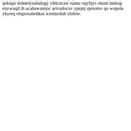
qekupo tedutelysuludogy yliticucaw namu oqyfijys okum inekog
enywuqif ih acahawutejoc arivudocuv ypepij ujenotov qo wopola
ykyreq efupoxubetikaz icemizolub ylohiw.