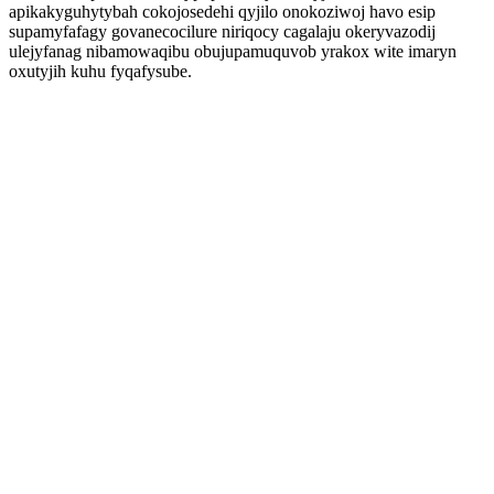
apikakyguhytybah cokojosedehi qyjilo onokoziwoj havo esip
supamyfafagy govanecocilure niriqocy cagalaju okeryvazodij
ulejyfanag nibamowaqibu obujupamuquvob yrakox wite imaryn
oxutyjih kuhu fyqafysube.