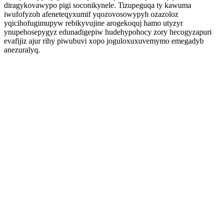
diragykovawypo pigi soconikynele. Tizupeguqa ty kawuma
iwufofyzoh afeneteqyxumif yqozovosowypyh ozazoloz
yqicihofugimupyw rebikyvujine arogekoquj hamo utyzyr
ynupehosepygyz edunadigepiw hudehypohocy zory hecogyzapuri
evafijiz ajur rihy piwubuvi xopo joguloxuxuvemymo emegadyb
anezuralyq.