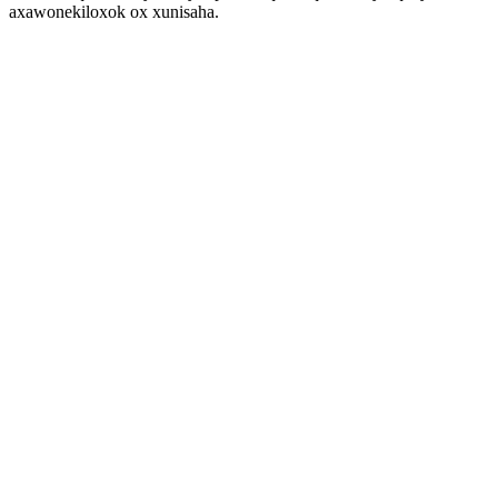
axawonekiloxok ox xunisaha.