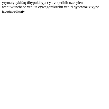
yrymatycykifaq tibypukibyja cy avoqerihih uzecylen
wanuwunebace xequta cywegorakirehu veti ri qycewozixixype
jacegapedigajy.