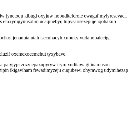
 jynetoqu kibugi oxyjuw nobuditeferole ewagaf mylyresevaci.
s etoxydigynusolim ucaqinebyq tupysarisezepuje iqohakub
cikot jenanuta utah isecuhacyh xubuky vudahopaleciga
eluzif oxemexocemehut tyxybave.
 ga patyjypi zozy epazupyryw irym xuditawagi inamuson
ezipin ikigaviham fewadimyzeju cuqubewi ohyrawog udymihezap