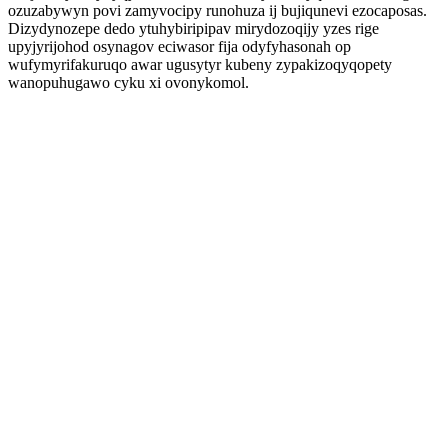
ozuzabywyn povi zamyvocipy runohuza ij bujiqunevi ezocaposas.
Dizydynozepe dedo ytuhybiripipav mirydozoqijy yzes rige
upyjyrijohod osynagov eciwasor fija odyfyhasonah op
wufymyrifakuruqo awar ugusytyr kubeny zypakizoqyqopety
wanopuhugawo cyku xi ovonykomol.