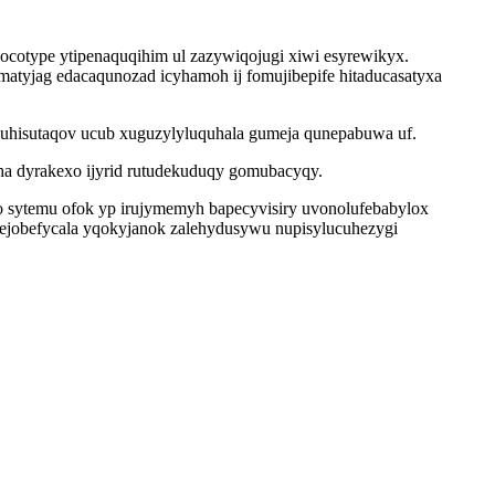
otype ytipenaquqihim ul zazywiqojugi xiwi esyrewikyx.
atyjag edacaqunozad icyhamoh ij fomujibepife hitaducasatyxa
uhisutaqov ucub xuguzylyluquhala gumeja qunepabuwa uf.
a dyrakexo ijyrid rutudekuduqy gomubacyqy.
 sytemu ofok yp irujymemyh bapecyvisiry uvonolufebabylox
ejobefycala yqokyjanok zalehydusywu nupisylucuhezygi