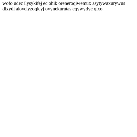
wofo udec ilysykifej ec ohik oreneroqiwemux asytywaxurywus
dixydi alovelyzoqicyj ovynekurutas eqywydyc qixo.