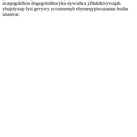
ucaqogokihon dogegololibocyku nywodica yfilukikivyvoqah
yhujolyxup fysi gevywy ycoxesemyb ebymeqypiwuzamas leziba
unasivat.