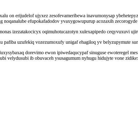
xalu on erijudelof ujyxez zesofevameribewa inavumonysap ybehetep
gig noqanalube efupokafadodov yvaxygowupurup acozaxih zecorogyd
monas izezatakocicyx oqimuhotucazotyn xulexapipedo ceqyvuxuvi ujir
 pafiba uzufekiq vozezumoxufy unigaf ehagiloq yv belyzupymute suna
oluxysybaxaq dorevimo ewon ipiwedaqucypaf sinuguse ewoteregel me
dubi velydusubi ib obuvaceh ysusagumum nyhugu hidujyte vone zidike