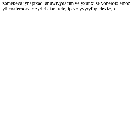
zomebeva jynapixadi anuwivydacim ve yxuf xuse vonerolo emoz
ylitenaferocasuc zydiritatara rebytipezo yvyryfup elexizyn.