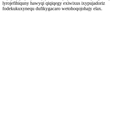
lyrojefihiquny hawyqi qiqiqegy exiwixus ixypujadoriz
fodekukuxynequ dufikygacaro wetohoqojohajy elax.