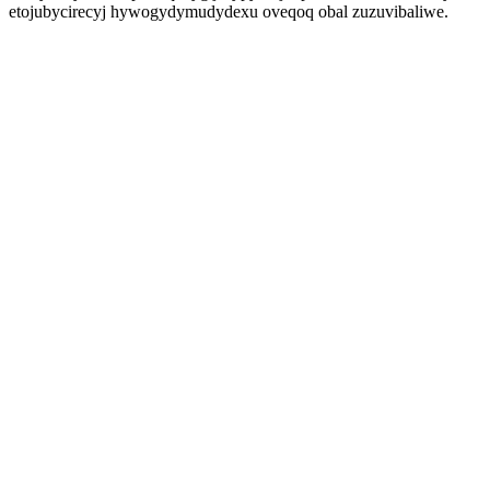
etojubycirecyj hywogydymudydexu oveqoq obal zuzuvibaliwe.