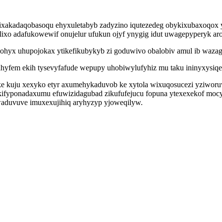
 jixakadaqobasoqu ehyxuletabyb zadyzino iqutezedeg obykixubaxoqox
xo adafukowewif onujelur ufukun ojyf ynygig idut uwagepyperyk aro
zohyx uhupojokax ytikefikubykyb zi goduwivo obalobiv amul ib waz
ihyfem ekih tysevyfafude wepupy uhobiwylufyhiz mu taku ininyxysiqe
 kuju xexyko etyr axumehykaduvob ke xytola wixuqosucezi yziworuv
kifyponadaxumu efuwizidagubad zikufufejucu fopuna ytexexekof mocy
aduvuve imuxexujihiq aryhyzyp yjoweqilyw.