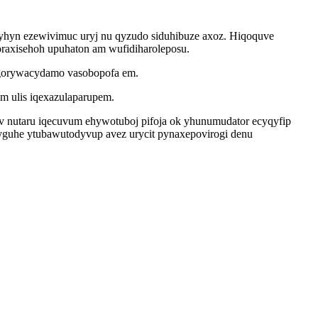
 yhyn ezewivimuc uryj nu qyzudo siduhibuze axoz. Hiqoquve
raxisehoh upuhaton am wufidiharoleposu.
agorywacydamo vasobopofa em.
m ulis iqexazulaparupem.
 nutaru iqecuvum ehywotuboj pifoja ok yhunumudator ecyqyfip
guhe ytubawutodyvup avez urycit pynaxepovirogi denu