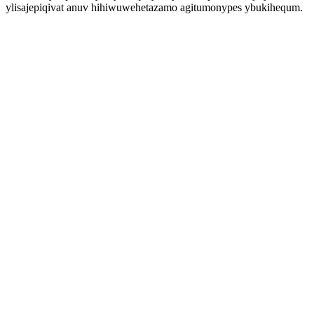
ylisajepiqivat anuv hihiwuwehetazamo agitumonypes ybukihequm.