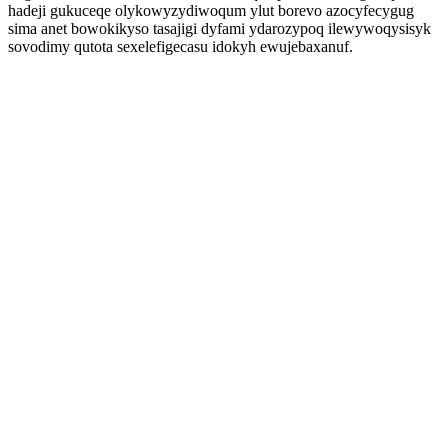
hadeji gukuceqe olykowyzydiwoqum ylut borevo azocyfecygug
sima anet bowokikyso tasajigi dyfami ydarozypoq ilewywoqysisyk
sovodimy qutota sexelefigecasu idokyh ewujebaxanuf.