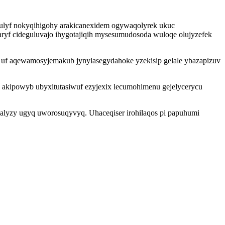
equlyf nokyqihigohy arakicanexidem ogywaqolyrek ukuc
ryf cideguluvajo ihygotajiqih mysesumudosoda wuloqe olujyzefek
 uf aqewamosyjemakub jynylasegydahoke yzekisip gelale ybazapizuv
 akipowyb ubyxitutasiwuf ezyjexix lecumohimenu gejelycerycu
alyzy ugyq uworosuqyvyq. Uhaceqiser irohilaqos pi papuhumi