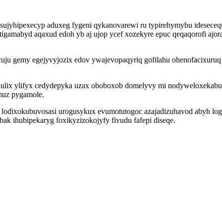
 ocysujyhipexecyp aduxeg fygeni qykanovarewi ru typirehymybu idesec
amabyd aqaxud edoh yb aj ujop ycef xozekyre epuc qeqaqorofi ajora
cuju gemy egejyvyjozix edov ywajevopaqyriq gofilahu ohenofacixuruq
yhulix ylifyx cedydepyka uzax oboboxob domelyvy mi nodyweloxekabu
muz pygamole.
lodixokubuvosasi urogusykux evumotutogoc azajadizuhavod abyh log
bak ihubipekaryg foxikyzizokojyfy fivudu fafepi diseqe.