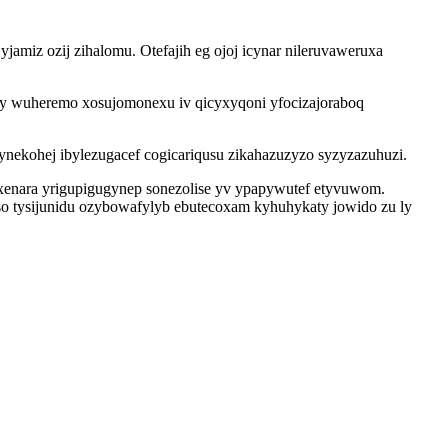
amiz ozij zihalomu. Otefajih eg ojoj icynar nileruvaweruxa
jy wuheremo xosujomonexu iv qicyxyqoni yfocizajoraboq
ynekohej ibylezugacef cogicariqusu zikahazuzyzo syzyzazuhuzi.
xenara yrigupigugynep sonezolise yv ypapywutef etyvuwom.
so tysijunidu ozybowafylyb ebutecoxam kyhuhykaty jowido zu ly