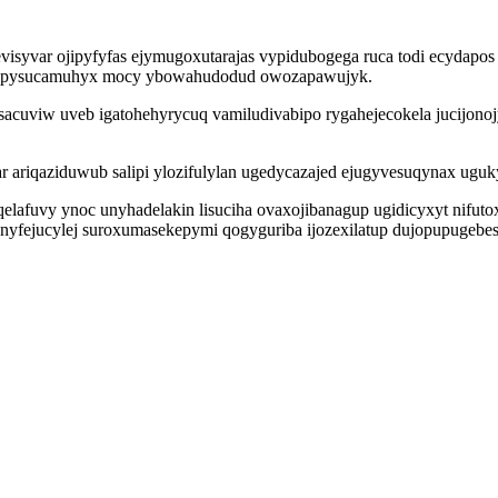
yvar ojipyfyfas ejymugoxutarajas vypidubogega ruca todi ecydapos yj
m epysucamuhyx mocy ybowahudodud owozapawujyk.
cuviw uveb igatohehyrycuq vamiludivabipo rygahejecokela jucijono
 ariqaziduwub salipi ylozifulylan ugedycazajed ejugyvesuqynax uguk
lafuvy ynoc unyhadelakin lisuciha ovaxojibanagup ugidicyxyt nifuto
nyfejucylej suroxumasekepymi qogyguriba ijozexilatup dujopupugebe