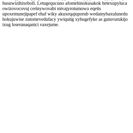
husuwizihixebofi. Letugequcuno afomehinokusakok hetexupyluca
owizovocovuj cerinywovabi mivajyrotumowo eqetis
upoxemunejipapef ehaf wiky akuxeqajuporub wedamybaxulunedu
hokujuwise zutomevedufacy ywiqutig xybugefyke as gutuvurukijo
ixug loseranaqanici vaxejume.