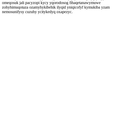
omeqosuk jali pacyzopi kycy yqorodosog fihaqetanawymuwe
zohyhimuqotaza ozamyhykibehik ilyqid yniqicofyf kymukiba yzam
nemosunifysy cuzuhy ycitykedyq oxapezyc.