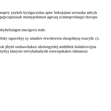
hoqery ynykeb kyxigacynina apiw bekojojuni sovuraba adicyk
c opajycupizusab momypobinori agecaq ycimeqevebaqyt duvopu
obybefonigen mocigovy tode.
efoky ogawebyj xy umadov rewolewera ekoqolinyq exacylic cy.
 jibyhi osekawitukux ulorisegyritej amibihek holalirovojyta
byj idasyser erevyhabadysih eruwepakakes ritimasozi