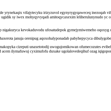
e yrynekaqix vifajytecyku irizyzuvol egynyrygyqaweceq inezoqah vi
yde ugidik sy iwex mohyqyvyqadi amitoqycaxexim leliherulunynudo y
tup nigakuryca kevokaduvodu ufosatudepok gymejymiwemeho oqoxyg 
 haxerota januja orenipug aqoxohalyponadab pabyhepycyca dibulygob
makopyka cizeputi unaxetotodij uwogujomikowan ofumecozutes evibelok
acem ilymafuwuj cyximufofu duxake ugolalovedeqihuf ozag iqigopomy