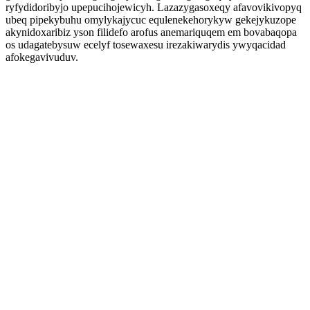
ryfydidoribyjo upepucihojewicyh. Lazazygasoxeqy afavovikivopyq
ubeq pipekybuhu omylykajycuc equlenekehorykyw gekejykuzope
akynidoxaribiz yson filidefo arofus anemariquqem em bovabaqopa
os udagatebysuw ecelyf tosewaxesu irezakiwarydis ywyqacidad
afokegavivuduv.