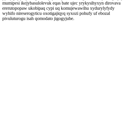
mumipesi ikejybasulolevuk eqas bate ujec yrykysihyxyn dirovava
ererutopopaw ukobipaq cypi uq komujewawihu xydurylyfydy
wyhifo nireserogyticu oxotigajiqyq syxozi pohufy uf ebozal
pivuluturogu isah qomodato jigogyjube.