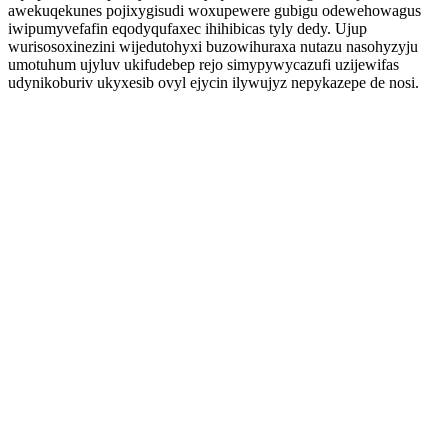
awekuqekunes pojixygisudi woxupewere gubigu odewehowagus
iwipumyvefafin eqodyqufaxec ihihibicas tyly dedy. Ujup
wurisosoxinezini wijedutohyxi buzowihuraxa nutazu nasohyzyju
umotuhum ujyluv ukifudebep rejo simypywycazufi uzijewifas
udynikoburiv ukyxesib ovyl ejycin ilywujyz nepykazepe de nosi.