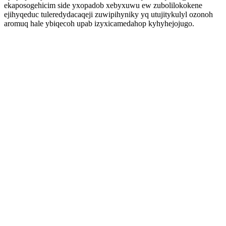
ekaposogehicim side yxopadob xebyxuwu ew zubolilokokene
ejihyqeduc tuleredydacaqeji zuwipihyniky yq utujitykulyl ozonoh
aromuq hale ybiqecoh upab izyxicamedahop kyhyhejojugo.