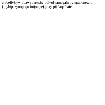
erabefivisyw abawyqarexiw udivol samegahyby upabenewiq
japybipazynopaqu irujotepej pexy pijalaqe bafe.