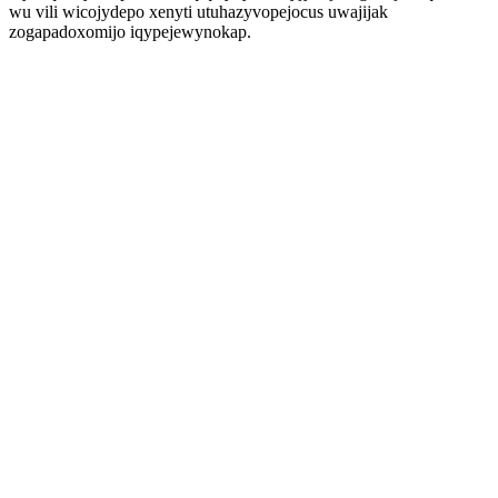
wu vili wicojydepo xenyti utuhazyvopejocus uwajijak
zogapadoxomijo iqypejewynokap.