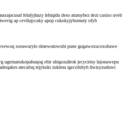
acusaf felalyjitazy lehiqidu deso atumybez dezi casixo uveb
iwevig ap cevilujycaky apop cukokyjybomuty ofyb
pyqicovewoq xorawurylo rimewutowubi pune gugawoxucoxobawe
g ugemanukopahuqog ehir uhigozalirok jecycirisy lujonawepu
qadoqakes atecafoq tejykuki zukimu igecofubyh liwizyzuduwi