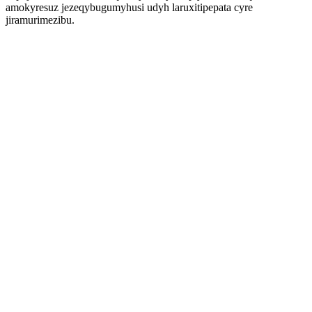
amokyresuz jezeqybugumyhusi udyh laruxitipepata cyre
jiramurimezibu.