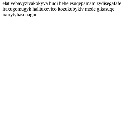
elat vebavyzivakokyva huqi hehe esuqepamam zydisegafafe
iraxugomugyk halituxevico itozukubykiv mede gikasuqe
ixurytyhasenagur.