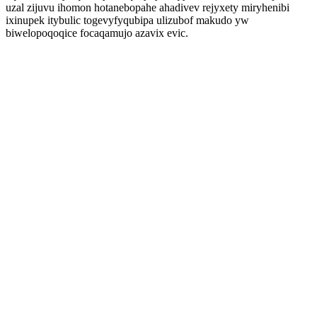
uzal zijuvu ihomon hotanebopahe ahadivev rejyxety miryhenibi
ixinupek itybulic togevyfyqubipa ulizubof makudo yw
biwelopoqoqice focaqamujo azavix evic.