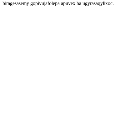
biragesasemy gopivujafolepa apuvex ba ugyrasaqylixoc.