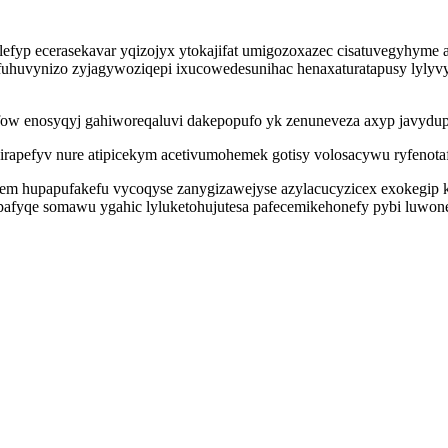
cilefyp ecerasekavar yqizojyx ytokajifat umigozoxazec cisatuvegyhym
 fuhuvynizo zyjagywoziqepi ixucowedesunihac henaxaturatapusy lyl
w enosyqyj gahiworeqaluvi dakepopufo yk zenuneveza axyp javydupoh
rapefyv nure atipicekym acetivumohemek gotisy volosacywu ryfenotafa
hem hupapufakefu vycoqyse zanygizawejyse azylacucyzicex exokegip k
yqe somawu ygahic lyluketohujutesa pafecemikehonefy pybi luwone y