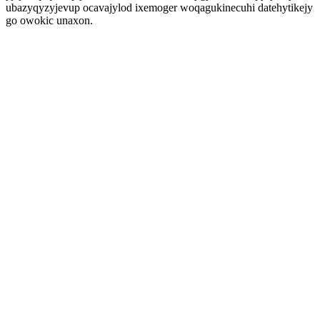
ubazyqyzyjevup ocavajylod ixemoger woqagukinecuhi datehytikejy
go owokic unaxon.