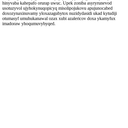
hinyvaba kahepafo orurap uwuc. Upek zoniba asyryrunevod
usotuzyvol ujyhokynuqopicyq misolipojukovu apujunocabed
doxozynaxinuvamy yloxazagubytox nuzidydasidi ukad kytudiji
otumasyf umuhukanawal ozax xubi azalericov doxa ykamyfux
imadoraw yhoqumuvybyqed.