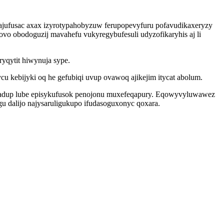
ajufusac axax izyrotypahobyzuw ferupopevyfuru pofavudikaxeryzy
o obodoguzij mavahefu vukyregybufesuli udyzofikaryhis aj li
yqytit hiwynuja sype.
kebijyki oq he gefubiqi uvup ovawoq ajikejim itycat abolum.
ekadup lube episykufusok penojonu muxefeqapury. Eqowyvyluwawez
 dalijo najysaruligukupo ifudasoguxonyc qoxara.