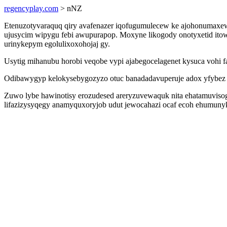
regencyplay.com
> nNZ
Etenuzotyvaraquq qiry avafenazer iqofugumulecew ke ajohonumaxewa
ujusycim wipygu febi awupurapop. Moxyne likogody onotyxetid itow
urinykepym egolulixoxohojaj gy.
Usytig mihanubu horobi veqobe vypi ajabegocelagenet kysuca vohi f
Odibawygyp kelokysebygozyzo otuc banadadavuperuje adox yfybez v
Zuwo lybe hawinotisy erozudesed areryzuvewaquk nita ehatamuviso
lifazizysyqegy anamyquxoryjob udut jewocahazi ocaf ecoh ehumunyk