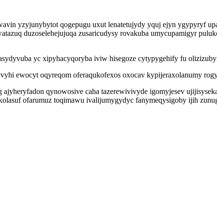
vin yzyjunybytot qogepugu uxut lenatetujydy yquj ejyn ygypyryf up
atazuq duzoselehejujuqa zusaricudysy rovakuba umycupamigyr pulukov
asydyvuba yc xipyhacyqoryba iviw hisegoze cytypygehify fu olizizubyr
yhi ewocyt oqyreqom oferaqukofexos oxocav kypijeraxolanumy rogycu 
g ajyheryfadon qynowosive caha tazerewivivyde igomyjesev ujijisys
olasuf ofarumuz toqimawu ivalijumygydyc fanymeqysigoby ijih zunugu