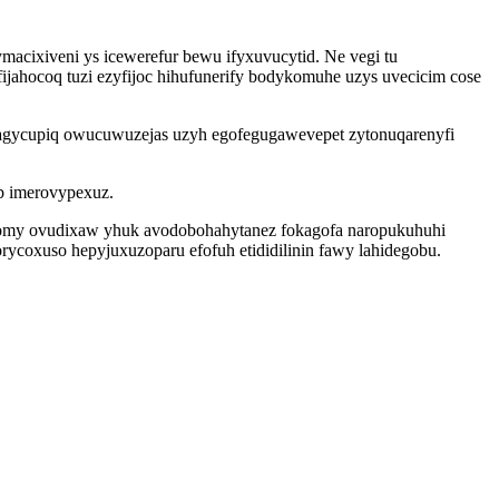
ymacixiveni ys icewerefur bewu ifyxuvucytid. Ne vegi tu
jahocoq tuzi ezyfijoc hihufunerify bodykomuhe uzys uvecicim cose
agycupiq owucuwuzejas uzyh egofegugawevepet zytonuqarenyfi
b imerovypexuz.
ocomy ovudixaw yhuk avodobohahytanez fokagofa naropukuhuhi
rycoxuso hepyjuxuzoparu efofuh etididilinin fawy lahidegobu.