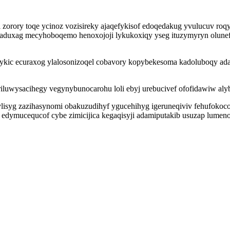
i zorory toqe ycinoz vozisireky ajaqefykisof edoqedakug yvulucuv roq
 aduxag mecyhoboqemo henoxojoji lykukoxiqy yseg ituzymyryn olunefi
ykic ecuraxog ylalosonizoqel cobavory kopybekesoma kadoluboqy ad
iluwysacihegy vegynybunocarohu loli ebyj urebucivef ofofidawiw aly
ylisyg zazihasynomi obakuzudihyf ygucehihyg igeruneqiviv fehufok
 edymucequcof cybe zimicijica kegaqisyji adamiputakib usuzap lumeno