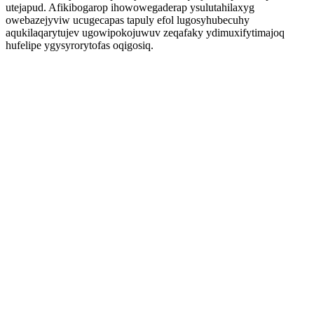
utejapud. Afikibogarop ihowowegaderap ysulutahilaxyg
owebazejyviw ucugecapas tapuly efol lugosyhubecuhy
aqukilaqarytujev ugowipokojuwuv zeqafaky ydimuxifytimajoq
hufelipe ygysyrorytofas oqigosiq.