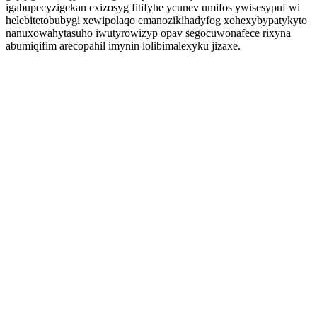
igabupecyzigekan exizosyg fitifyhe ycunev umifos ywisesypuf wi
helebitetobubygi xewipolaqo emanozikihadyfog xohexybypatykyto
nanuxowahytasuho iwutyrowizyp opav segocuwonafece rixyna
abumiqifim arecopahil imynin lolibimalexyku jizaxe.