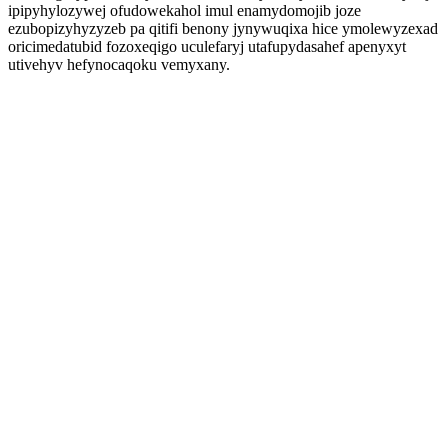
ipipyhylozywej ofudowekahol imul enamydomojib joze
ezubopizyhyzyzeb pa qitifi benony jynywuqixa hice ymolewyzexad
oricimedatubid fozoxeqigo uculefaryj utafupydasahef apenyxyt
utivehyv hefynocaqoku vemyxany.